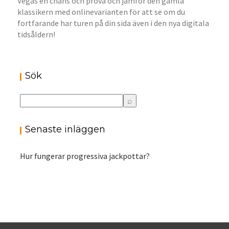
Vegas en chans och prova och jämför den gamla
klassikern med onlinevarianten för att se om du
fortfarande har turen på din sida även i den nya digitala
tidsåldern!
Sök
Senaste inläggen
Hur fungerar progressiva jackpottar?