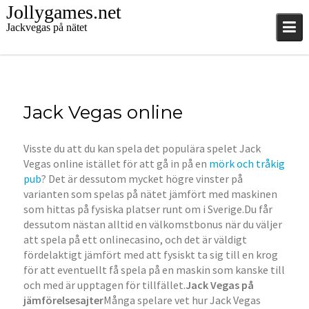
S
Jollygames.net
k
Jackvegas på nätet
i
p
t
o
c
Jack Vegas online
o
n
t
Visste du att du kan spela det populära spelet Jack
e
Vegas online istället för att gå in på en
mörk och tråkig
n
pub
? Det är dessutom mycket högre vinster på
t
varianten som spelas på nätet jämfört med maskinen
som hittas på fysiska platser runt om i Sverige.Du får
dessutom nästan alltid en välkomstbonus när du väljer
att spela på ett onlinecasino, och det är väldigt
fördelaktigt jämfört med att fysiskt ta sig till en krog
för att eventuellt få spela på en maskin som kanske till
och med är upptagen för tillfället.
Jack Vegas på
jämförelsesajter
Många spelare vet hur Jack Vegas